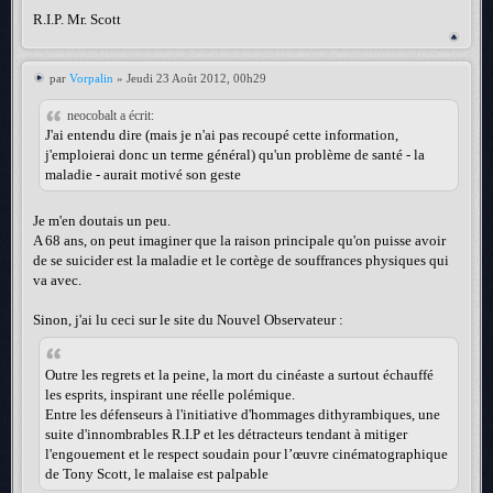
R.I.P. Mr. Scott
par
Vorpalin
» Jeudi 23 Août 2012, 00h29
neocobalt a écrit:
J'ai entendu dire (mais je n'ai pas recoupé cette information,
j'emploierai donc un terme général) qu'un problème de santé - la
maladie - aurait motivé son geste
Je m'en doutais un peu.
A 68 ans, on peut imaginer que la raison principale qu'on puisse avoir
de se suicider est la maladie et le cortège de souffrances physiques qui
va avec.
Sinon, j'ai lu ceci sur le site du Nouvel Observateur :
Outre les regrets et la peine, la mort du cinéaste a surtout échauffé
les esprits, inspirant une réelle polémique.
Entre les défenseurs à l'initiative d'hommages dithyrambiques, une
suite d'innombrables R.I.P et les détracteurs tendant à mitiger
l'engouement et le respect soudain pour l’œuvre cinématographique
de Tony Scott, le malaise est palpable