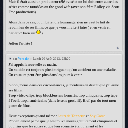
Mais il était aussi un producteur télé avisé et on lui doit entre autre des
séries comme numb3rs ou the good wife (avec son frère Ridley via Scott
Free productions).
Alors dans ce cas, pour lui rendre hommage, rien ne vaut le fait de
revoir l'un de ses films, ce que je vous invite à faire ( et en venir en
parler !c! bien sur
).
Adieu l'artiste !
par
Vorpalin
» Lundi 20 Août 2012, 23h20
J'ai appris la nouvelle ce matin.
Un suicide est toujours plus intriguant qu'un accident ou une maladie.
On en saura peut-être plus dans les jours à venir.
Sinon, même dans ces circonstances, je mentirais en disant que j'ai aimé
ses films.
Trop vidéo-clips, trop blockbusters formatés, trop clinquants, trop tape
à l'oeil, trop... américains (dans le sens grosbill). Bref, pas du tout mon
genre de films.
Deux exceptions quand même :
Jours de Tonnerre
et
Spy Game
.
Probablement parce que je les trouve moins gratuitement clinquants et
bourrins que les autres et que leur scénario était prenant et les