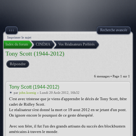
↓↓↓
Recherche avancée
Imprimer le sujet
Index du forum
CINÉMA
Vos Réalisateurs Préférés
Tony Scott (1944-2012)
Répondre
6 messages • Page
1
sur
1
Tony Scott (1944-2012)
par
john.koenig
» Lundi 20 Août 2012, 16h32
C'est avec tristesse que je viens d'apprendre le décès de Tony Scott, frère
cadet de Ridley Scott.
Le réalisateur s'est donné la mort ce 19 aout 2012 en se jetant d'un pont.
On ignore encore le pourquoi de ce geste désespéré.
Avec son frère, il fut l'un des grands artisans du succés des blockbusters
américains à travers le monde.