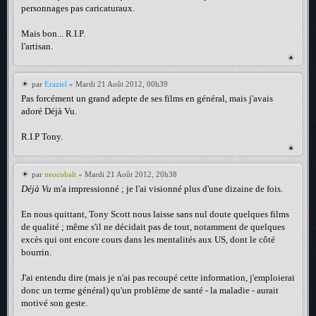
personnages pas caricaturaux.
Mais bon... R.I.P.
l'artisan.
par
Eraziel
» Mardi 21 Août 2012, 00h39
Pas forcément un grand adepte de ses films en général, mais j'avais
adoré Déjà Vu.
R.I.P Tony.
par
neocobalt
» Mardi 21 Août 2012, 20h38
Déjà Vu
m'a impressionné ; je l'ai visionné plus d'une dizaine de fois.
En nous quittant, Tony Scott nous laisse sans nul doute quelques films
de qualité ; même s'il ne décidait pas de tout, notamment de quelques
excès qui ont encore cours dans les mentalités aux US, dont le côté
bourrin.
J'ai entendu dire (mais je n'ai pas recoupé cette information, j'emploierai
donc un terme général) qu'un problème de santé - la maladie - aurait
motivé son geste.