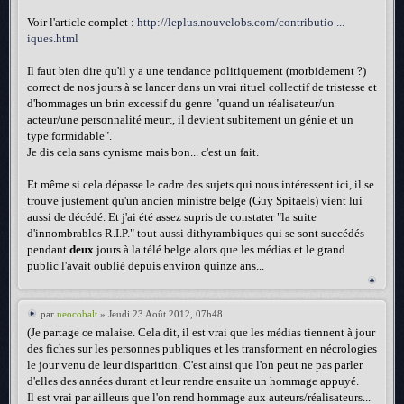
Voir l'article complet :
http://leplus.nouvelobs.com/contributio ...
iques.html
Il faut bien dire qu'il y a une tendance politiquement (morbidement ?)
correct de nos jours à se lancer dans un vrai rituel collectif de tristesse et
d'hommages un brin excessif du genre "quand un réalisateur/un
acteur/une personnalité meurt, il devient subitement un génie et un
type formidable".
Je dis cela sans cynisme mais bon... c'est un fait.
Et même si cela dépasse le cadre des sujets qui nous intéressent ici, il se
trouve justement qu'un ancien ministre belge (Guy Spitaels) vient lui
aussi de décédé. Et j'ai été assez supris de constater "la suite
d'innombrables R.I.P." tout aussi dithyrambiques qui se sont succédés
pendant
deux
jours à la télé belge alors que les médias et le grand
public l'avait oublié depuis environ quinze ans...
par
neocobalt
» Jeudi 23 Août 2012, 07h48
(Je partage ce malaise. Cela dit, il est vrai que les médias tiennent à jour
des fiches sur les personnes publiques et les transforment en nécrologies
le jour venu de leur disparition. C'est ainsi que l'on peut ne pas parler
d'elles des années durant et leur rendre ensuite un hommage appuyé.
Il est vrai par ailleurs que l'on rend hommage aux auteurs/réalisateurs...