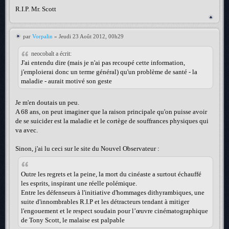
R.I.P. Mr. Scott
par
Vorpalin
» Jeudi 23 Août 2012, 00h29
neocobalt a écrit:
J'ai entendu dire (mais je n'ai pas recoupé cette information,
j'emploierai donc un terme général) qu'un problème de santé - la
maladie - aurait motivé son geste
Je m'en doutais un peu.
A 68 ans, on peut imaginer que la raison principale qu'on puisse avoir
de se suicider est la maladie et le cortège de souffrances physiques qui
va avec.
Sinon, j'ai lu ceci sur le site du Nouvel Observateur :
Outre les regrets et la peine, la mort du cinéaste a surtout échauffé
les esprits, inspirant une réelle polémique.
Entre les défenseurs à l'initiative d'hommages dithyrambiques, une
suite d'innombrables R.I.P et les détracteurs tendant à mitiger
l'engouement et le respect soudain pour l’œuvre cinématographique
de Tony Scott, le malaise est palpable