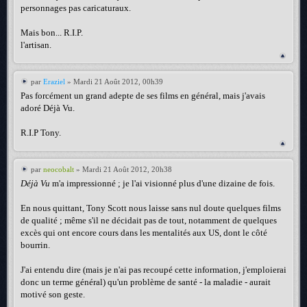
personnages pas caricaturaux.
Mais bon... R.I.P.
l'artisan.
par
Eraziel
» Mardi 21 Août 2012, 00h39
Pas forcément un grand adepte de ses films en général, mais j'avais
adoré Déjà Vu.
R.I.P Tony.
par
neocobalt
» Mardi 21 Août 2012, 20h38
Déjà Vu
m'a impressionné ; je l'ai visionné plus d'une dizaine de fois.
En nous quittant, Tony Scott nous laisse sans nul doute quelques films
de qualité ; même s'il ne décidait pas de tout, notamment de quelques
excès qui ont encore cours dans les mentalités aux US, dont le côté
bourrin.
J'ai entendu dire (mais je n'ai pas recoupé cette information, j'emploierai
donc un terme général) qu'un problème de santé - la maladie - aurait
motivé son geste.