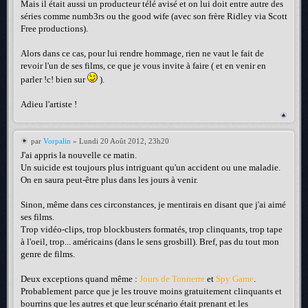
Mais il était aussi un producteur télé avisé et on lui doit entre autre des
séries comme numb3rs ou the good wife (avec son frère Ridley via Scott
Free productions).
Alors dans ce cas, pour lui rendre hommage, rien ne vaut le fait de
revoir l'un de ses films, ce que je vous invite à faire ( et en venir en
parler !c! bien sur
).
Adieu l'artiste !
par
Vorpalin
» Lundi 20 Août 2012, 23h20
J'ai appris la nouvelle ce matin.
Un suicide est toujours plus intriguant qu'un accident ou une maladie.
On en saura peut-être plus dans les jours à venir.
Sinon, même dans ces circonstances, je mentirais en disant que j'ai aimé
ses films.
Trop vidéo-clips, trop blockbusters formatés, trop clinquants, trop tape
à l'oeil, trop... américains (dans le sens grosbill). Bref, pas du tout mon
genre de films.
Deux exceptions quand même :
Jours de Tonnerre
et
Spy Game
.
Probablement parce que je les trouve moins gratuitement clinquants et
bourrins que les autres et que leur scénario était prenant et les