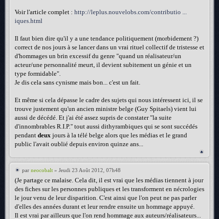
Voir l'article complet :
http://leplus.nouvelobs.com/contributio ...
iques.html
Il faut bien dire qu'il y a une tendance politiquement (morbidement ?)
correct de nos jours à se lancer dans un vrai rituel collectif de tristesse et
d'hommages un brin excessif du genre "quand un réalisateur/un
acteur/une personnalité meurt, il devient subitement un génie et un
type formidable".
Je dis cela sans cynisme mais bon... c'est un fait.
Et même si cela dépasse le cadre des sujets qui nous intéressent ici, il se
trouve justement qu'un ancien ministre belge (Guy Spitaels) vient lui
aussi de décédé. Et j'ai été assez supris de constater "la suite
d'innombrables R.I.P." tout aussi dithyrambiques qui se sont succédés
pendant
deux
jours à la télé belge alors que les médias et le grand
public l'avait oublié depuis environ quinze ans...
par
neocobalt
» Jeudi 23 Août 2012, 07h48
(Je partage ce malaise. Cela dit, il est vrai que les médias tiennent à jour
des fiches sur les personnes publiques et les transforment en nécrologies
le jour venu de leur disparition. C'est ainsi que l'on peut ne pas parler
d'elles des années durant et leur rendre ensuite un hommage appuyé.
Il est vrai par ailleurs que l'on rend hommage aux auteurs/réalisateurs...