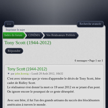
↓↓↓
Recherche avancée
Imprimer le sujet
Index du forum
CINÉMA
Vos Réalisateurs Préférés
Tony Scott (1944-2012)
Répondre
6 messages • Page
1
sur
1
Tony Scott (1944-2012)
par
john.koenig
» Lundi 20 Août 2012, 16h32
C'est avec tristesse que je viens d'apprendre le décès de Tony Scott, frère
cadet de Ridley Scott.
Le réalisateur s'est donné la mort ce 19 aout 2012 en se jetant d'un pont.
On ignore encore le pourquoi de ce geste désespéré.
Avec son frère, il fut l'un des grands artisans du succés des blockbusters
américains à travers le monde.