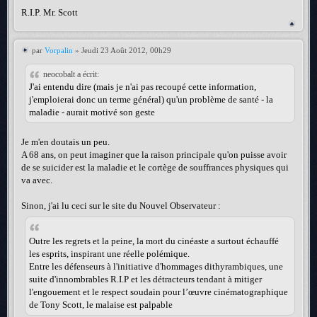
R.I.P. Mr. Scott
par
Vorpalin
» Jeudi 23 Août 2012, 00h29
neocobalt a écrit:
J'ai entendu dire (mais je n'ai pas recoupé cette information,
j'emploierai donc un terme général) qu'un problème de santé - la
maladie - aurait motivé son geste
Je m'en doutais un peu.
A 68 ans, on peut imaginer que la raison principale qu'on puisse avoir
de se suicider est la maladie et le cortège de souffrances physiques qui
va avec.
Sinon, j'ai lu ceci sur le site du Nouvel Observateur :
Outre les regrets et la peine, la mort du cinéaste a surtout échauffé
les esprits, inspirant une réelle polémique.
Entre les défenseurs à l'initiative d'hommages dithyrambiques, une
suite d'innombrables R.I.P et les détracteurs tendant à mitiger
l'engouement et le respect soudain pour l’œuvre cinématographique
de Tony Scott, le malaise est palpable