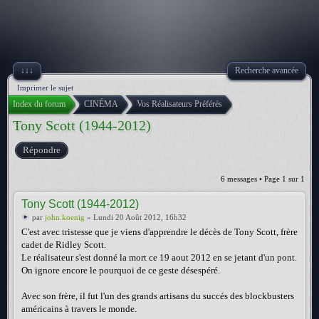
↓↓↓
Recherche avancée
Imprimer le sujet
Index du forum
CINÉMA
Vos Réalisateurs Préférés
Tony Scott (1944-2012)
Répondre
6 messages • Page
1
sur
1
Tony Scott (1944-2012)
par
john.koenig
» Lundi 20 Août 2012, 16h32
C'est avec tristesse que je viens d'apprendre le décès de Tony Scott, frère
cadet de Ridley Scott.
Le réalisateur s'est donné la mort ce 19 aout 2012 en se jetant d'un pont.
On ignore encore le pourquoi de ce geste désespéré.
Avec son frère, il fut l'un des grands artisans du succés des blockbusters
américains à travers le monde.