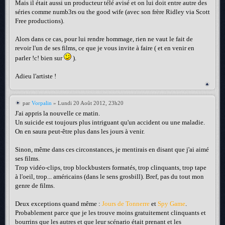
Mais il était aussi un producteur télé avisé et on lui doit entre autre des
séries comme numb3rs ou the good wife (avec son frère Ridley via Scott
Free productions).
Alors dans ce cas, pour lui rendre hommage, rien ne vaut le fait de
revoir l'un de ses films, ce que je vous invite à faire ( et en venir en
parler !c! bien sur
).
Adieu l'artiste !
par
Vorpalin
» Lundi 20 Août 2012, 23h20
J'ai appris la nouvelle ce matin.
Un suicide est toujours plus intriguant qu'un accident ou une maladie.
On en saura peut-être plus dans les jours à venir.
Sinon, même dans ces circonstances, je mentirais en disant que j'ai aimé
ses films.
Trop vidéo-clips, trop blockbusters formatés, trop clinquants, trop tape
à l'oeil, trop... américains (dans le sens grosbill). Bref, pas du tout mon
genre de films.
Deux exceptions quand même :
Jours de Tonnerre
et
Spy Game
.
Probablement parce que je les trouve moins gratuitement clinquants et
bourrins que les autres et que leur scénario était prenant et les