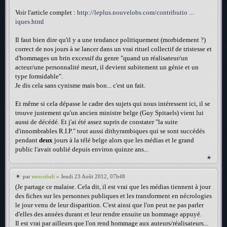
Voir l'article complet :
http://leplus.nouvelobs.com/contributio ...
iques.html
Il faut bien dire qu'il y a une tendance politiquement (morbidement ?)
correct de nos jours à se lancer dans un vrai rituel collectif de tristesse et
d'hommages un brin excessif du genre "quand un réalisateur/un
acteur/une personnalité meurt, il devient subitement un génie et un
type formidable".
Je dis cela sans cynisme mais bon... c'est un fait.
Et même si cela dépasse le cadre des sujets qui nous intéressent ici, il se
trouve justement qu'un ancien ministre belge (Guy Spitaels) vient lui
aussi de décédé. Et j'ai été assez supris de constater "la suite
d'innombrables R.I.P." tout aussi dithyrambiques qui se sont succédés
pendant
deux
jours à la télé belge alors que les médias et le grand
public l'avait oublié depuis environ quinze ans...
par
neocobalt
» Jeudi 23 Août 2012, 07h48
(Je partage ce malaise. Cela dit, il est vrai que les médias tiennent à jour
des fiches sur les personnes publiques et les transforment en nécrologies
le jour venu de leur disparition. C'est ainsi que l'on peut ne pas parler
d'elles des années durant et leur rendre ensuite un hommage appuyé.
Il est vrai par ailleurs que l'on rend hommage aux auteurs/réalisateurs...