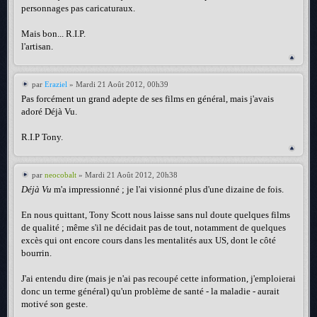
personnages pas caricaturaux.
Mais bon... R.I.P.
l'artisan.
par
Eraziel
» Mardi 21 Août 2012, 00h39
Pas forcément un grand adepte de ses films en général, mais j'avais
adoré Déjà Vu.
R.I.P Tony.
par
neocobalt
» Mardi 21 Août 2012, 20h38
Déjà Vu
m'a impressionné ; je l'ai visionné plus d'une dizaine de fois.
En nous quittant, Tony Scott nous laisse sans nul doute quelques films
de qualité ; même s'il ne décidait pas de tout, notamment de quelques
excès qui ont encore cours dans les mentalités aux US, dont le côté
bourrin.
J'ai entendu dire (mais je n'ai pas recoupé cette information, j'emploierai
donc un terme général) qu'un problème de santé - la maladie - aurait
motivé son geste.