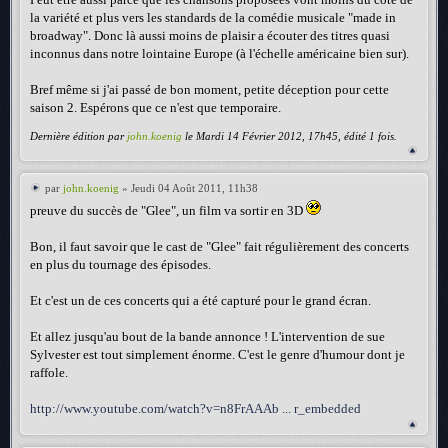
la variété et plus vers les standards de la comédie musicale "made in
broadway". Donc là aussi moins de plaisir a écouter des titres quasi
inconnus dans notre lointaine Europe (à l'échelle américaine bien sur).
Bref même si j'ai passé de bon moment, petite déception pour cette
saison 2. Espérons que ce n'est que temporaire.
Dernière édition par
john.koenig
le Mardi 14 Février 2012, 17h45, édité 1 fois.
par
john.koenig
» Jeudi 04 Août 2011, 11h38
preuve du succès de "Glee", un film va sortir en 3D
Bon, il faut savoir que le cast de "Glee" fait régulièrement des concerts
en plus du tournage des épisodes.
Et c'est un de ces concerts qui a été capturé pour le grand écran.
Et allez jusqu'au bout de la bande annonce ! L'intervention de sue
Sylvester est tout simplement énorme. C'est le genre d'humour dont je
raffole.
http://www.youtube.com/watch?v=n8FrAAAb ... r_embedded