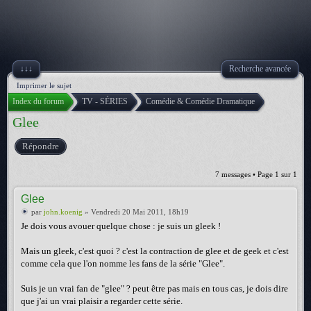
↓↓↓
Recherche avancée
Imprimer le sujet
Index du forum
TV - SÉRIES
Comédie & Comédie Dramatique
Glee
Répondre
7 messages • Page
1
sur
1
Glee
par
john.koenig
» Vendredi 20 Mai 2011, 18h19
Je dois vous avouer quelque chose : je suis un gleek !
Mais un gleek, c'est quoi ? c'est la contraction de glee et de geek et c'est
comme cela que l'on nomme les fans de la série "Glee".
Suis je un vrai fan de "glee" ? peut être pas mais en tous cas, je dois dire
que j'ai un vrai plaisir a regarder cette série.