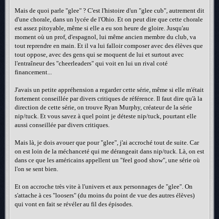
Mais de quoi parle "glee" ? C'est l'histoire d'un "glee cub", autrement dit
d'une chorale, dans un lycée de l'Ohio. Et on peut dire que cette chorale
est assez pitoyable, même si elle a eu son heure de gloire. Jusqu'au
moment où un prof, d'espagnol, lui même ancien membre du club, va
tout reprendre en main. Et il va lui falloir composer avec des élèves que
tout oppose, avec des gens qui se moquent de lui et surtout avec
l'entraîneur des "cheerleaders" qui voit en lui un rival coté
financement...
J'avais un petite appréhension a regarder cette série, même si elle m'était
fortement conseillée par divers critiques de référence. Il faut dire qu'à la
direction de cette série, on trouve Ryan Murphy, créateur de la série
nip/tuck. Et vous savez à quel point je déteste nip/tuck, pourtant elle
aussi conseillée par divers critiques.
Mais là, je dois avouer que pour "glee", j'ai accroché tout de suite. Car
on est loin de la méchanceté qui me dérangeait dans nip/tuck. Là, on est
dans ce que les américains appellent un "feel good show", une série où
l'on se sent bien.
Et on accroche très vite à l'univers et aux personnages de "glee". On
s'attache à ces "loosers" (du moins du point de vue des autres élèves)
qui vont en fait se révéler au fil des épisodes.