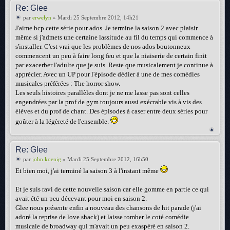
Re: Glee
par
erwelyn
» Mardi 25 Septembre 2012, 14h21
J'aime bcp cette série pour ados. Je termine la saison 2 avec plaisir
même si j'admets une certaine lassitude au fil du temps qui commence à
s'installer. C'est vrai que les problèmes de nos ados boutonneux
commencent un peu à faire long feu et que la niaiserie de certain finit
par exacerber l'adulte que je suis. Reste que musicalement je continue à
apprécier. Avec un UP pour l'épisode dédier à une de mes comédies
musicales préférées : The horror show.
Les seuls histoires parallèles dont je ne me lasse pas sont celles
engendrées par la prof de gym toujours aussi exécrable vis à vis des
élèves et du prof de chant. Des épisodes à caser entre deux séries pour
goûter à la légèreté de l'ensemble.
Re: Glee
par
john.koenig
» Mardi 25 Septembre 2012, 16h50
Et bien moi, j'ai terminé la saison 3 à l'instant même
Et je suis ravi de cette nouvelle saison car elle gomme en partie ce qui
avait été un peu décevant pour moi en saison 2.
Glee nous présente enfin a nouveau des chansons de hit parade (j'ai
adoré la reprise de love shack) et laisse tomber le coté comédie
musicale de broadway qui m'avait un peu exaspéré en saison 2.