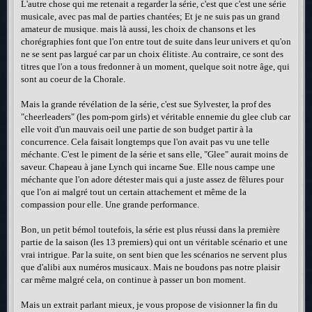
L'autre chose qui me retenait a regarder la série, c'est que c'est une série
musicale, avec pas mal de parties chantées; Et je ne suis pas un grand
amateur de musique. mais là aussi, les choix de chansons et les
chorégraphies font que l'on entre tout de suite dans leur univers et qu'on
ne se sent pas largué car par un choix élitiste. Au contraire, ce sont des
titres que l'on a tous fredonner à un moment, quelque soit notre âge, qui
sont au coeur de la Chorale.
Mais la grande révélation de la série, c'est sue Sylvester, la prof des
"cheerleaders" (les pom-pom girls) et véritable ennemie du glee club car
elle voit d'un mauvais oeil une partie de son budget partir à la
concurrence. Cela faisait longtemps que l'on avait pas vu une telle
méchante. C'est le piment de la série et sans elle, "Glee" aurait moins de
saveur. Chapeau à jane Lynch qui incarne Sue. Elle nous campe une
méchante que l'on adore détester mais qui a juste assez de fêlures pour
que l'on ai malgré tout un certain attachement et même de la
compassion pour elle. Une grande performance.
Bon, un petit bémol toutefois, la série est plus réussi dans la première
partie de la saison (les 13 premiers) qui ont un véritable scénario et une
vrai intrigue. Par la suite, on sent bien que les scénarios ne servent plus
que d'alibi aux numéros musicaux. Mais ne boudons pas notre plaisir
car même malgré cela, on continue à passer un bon moment.
Mais un extrait parlant mieux, je vous propose de visionner la fin du