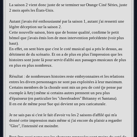
La saison 2 vient donc juste de se terminer sur Orange Ciné Séries, juste
2 mois après les États-Unis.
Autant j'avais été enthousiasmé par la saison 1, autant j'ai ressenti une
légère déception sur la saison 2.
Cette nouvelle saison, bien que de bonne qualité, confirme le petit
bémol que j'avais émis lors de mon intervention précédente (voir plus
haut).
En effet, on sent bien que c'est le coté musical qui a pris le dessus, au
détriment de du scénario. Et on a de plus en plus l'impression que les
histoires sont juste là pour servir d'alibi aux passages musicaux de plus
en plus en plus nombreux.
Résultat : de nombreuses histoires reste embryonnaires et les relations
entres les divers personnages ne sont pas exploitées à leur maximum.
Certains membres de la chorale sont mis un peu de coté (je pense par
exemple à Arty) même si certains autres prennent un peu plus
d'épaisseur (en particulier les "cheerleaders" Britanny et Santana).
Il en est de même pour Sue qui devient un peu caricaturale.
Je ne sais pas si c'est le fait d'avoir vu les 2 saisons d'affilé qui m'a
donné cette impression mais même si j'ai encore du plaisir a regarder
"Glee", l'intensité est moindre.
Peut être aussi parce que les chansons proposées vont moins du coté de