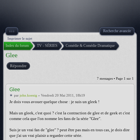
↓↓↓
Recherche avancée
Imprimer le sujet
Index du forum
TV - SÉRIES
Comédie & Comédie Dramatique
Glee
Répondre
7 messages • Page
1
sur
1
Glee
par
john.koenig
» Vendredi 20 Mai 2011, 18h19
Je dois vous avouer quelque chose : je suis un gleek !
Mais un gleek, c'est quoi ? c'est la contraction de glee et de geek et c'est
comme cela que l'on nomme les fans de la série "Glee".
Suis je un vrai fan de "glee" ? peut être pas mais en tous cas, je dois dire
que j'ai un vrai plaisir a regarder cette série.