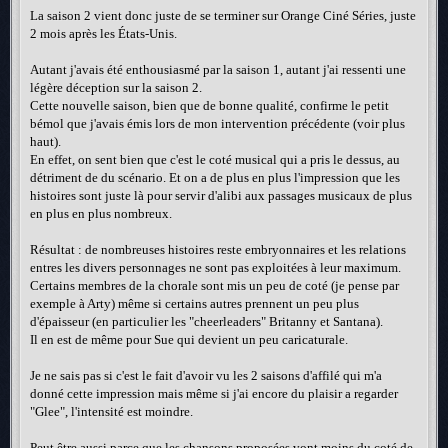
La saison 2 vient donc juste de se terminer sur Orange Ciné Séries, juste
2 mois après les États-Unis.
Autant j'avais été enthousiasmé par la saison 1, autant j'ai ressenti une
légère déception sur la saison 2.
Cette nouvelle saison, bien que de bonne qualité, confirme le petit
bémol que j'avais émis lors de mon intervention précédente (voir plus
haut).
En effet, on sent bien que c'est le coté musical qui a pris le dessus, au
détriment de du scénario. Et on a de plus en plus l'impression que les
histoires sont juste là pour servir d'alibi aux passages musicaux de plus
en plus en plus nombreux.
Résultat : de nombreuses histoires reste embryonnaires et les relations
entres les divers personnages ne sont pas exploitées à leur maximum.
Certains membres de la chorale sont mis un peu de coté (je pense par
exemple à Arty) même si certains autres prennent un peu plus
d'épaisseur (en particulier les "cheerleaders" Britanny et Santana).
Il en est de même pour Sue qui devient un peu caricaturale.
Je ne sais pas si c'est le fait d'avoir vu les 2 saisons d'affilé qui m'a
donné cette impression mais même si j'ai encore du plaisir a regarder
"Glee", l'intensité est moindre.
Peut être aussi parce que les chansons proposées vont moins du coté de