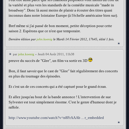
la variété et plus vers les standards de la comédie musicale "made in
broadway". Donc là aussi moins de plaisir a écouter des titres quasi
inconnus dans notre lointaine Europe (à l'échelle américaine bien sur).
Bref même si j'ai passé de bon moment, petite déception pour cette
saison 2. Espérons que ce n'est que temporaire.
Dernière édition par
john.koenig
le Mardi 14 Février 2012, 17h45, édité 1 fois.
par
john.koenig
» Jeudi 04 Août 2011, 11h38
preuve du succès de "Glee", un film va sortir en 3D
Bon, il faut savoir que le cast de "Glee" fait régulièrement des concerts
en plus du tournage des épisodes.
Et c'est un de ces concerts qui a été capturé pour le grand écran.
Et allez jusqu'au bout de la bande annonce ! L'intervention de sue
Sylvester est tout simplement énorme. C'est le genre d'humour dont je
raffole.
http://www.youtube.com/watch?v=n8FrAAAb ... r_embedded