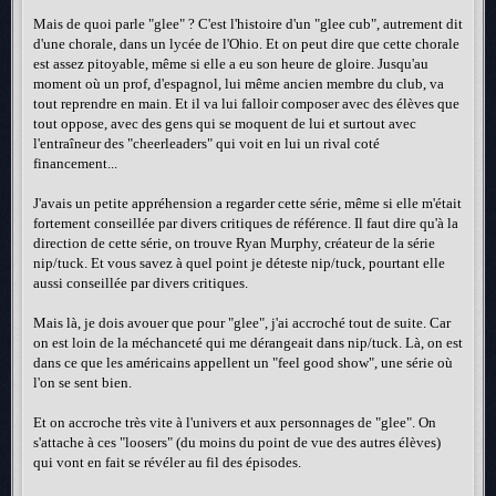
Mais de quoi parle "glee" ? C'est l'histoire d'un "glee cub", autrement dit
d'une chorale, dans un lycée de l'Ohio. Et on peut dire que cette chorale
est assez pitoyable, même si elle a eu son heure de gloire. Jusqu'au
moment où un prof, d'espagnol, lui même ancien membre du club, va
tout reprendre en main. Et il va lui falloir composer avec des élèves que
tout oppose, avec des gens qui se moquent de lui et surtout avec
l'entraîneur des "cheerleaders" qui voit en lui un rival coté
financement...
J'avais un petite appréhension a regarder cette série, même si elle m'était
fortement conseillée par divers critiques de référence. Il faut dire qu'à la
direction de cette série, on trouve Ryan Murphy, créateur de la série
nip/tuck. Et vous savez à quel point je déteste nip/tuck, pourtant elle
aussi conseillée par divers critiques.
Mais là, je dois avouer que pour "glee", j'ai accroché tout de suite. Car
on est loin de la méchanceté qui me dérangeait dans nip/tuck. Là, on est
dans ce que les américains appellent un "feel good show", une série où
l'on se sent bien.
Et on accroche très vite à l'univers et aux personnages de "glee". On
s'attache à ces "loosers" (du moins du point de vue des autres élèves)
qui vont en fait se révéler au fil des épisodes.