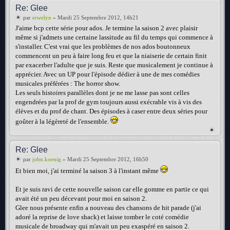
Re: Glee
par
erwelyn
» Mardi 25 Septembre 2012, 14h21
J'aime bcp cette série pour ados. Je termine la saison 2 avec plaisir
même si j'admets une certaine lassitude au fil du temps qui commence à
s'installer. C'est vrai que les problèmes de nos ados boutonneux
commencent un peu à faire long feu et que la niaiserie de certain finit
par exacerber l'adulte que je suis. Reste que musicalement je continue à
apprécier. Avec un UP pour l'épisode dédier à une de mes comédies
musicales préférées : The horror show.
Les seuls histoires parallèles dont je ne me lasse pas sont celles
engendrées par la prof de gym toujours aussi exécrable vis à vis des
élèves et du prof de chant. Des épisodes à caser entre deux séries pour
goûter à la légèreté de l'ensemble.
Re: Glee
par
john.koenig
» Mardi 25 Septembre 2012, 16h50
Et bien moi, j'ai terminé la saison 3 à l'instant même
Et je suis ravi de cette nouvelle saison car elle gomme en partie ce qui
avait été un peu décevant pour moi en saison 2.
Glee nous présente enfin a nouveau des chansons de hit parade (j'ai
adoré la reprise de love shack) et laisse tomber le coté comédie
musicale de broadway qui m'avait un peu exaspéré en saison 2.