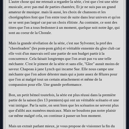
L'autre chose qui me retenait a regarder la série, c'est que c'est une série
musicale, avec pas mal de parties chantées; Et je ne suis pas un grand
amateur de musique. mais là aussi, les choix de chansons et les
chorégraphies font que l'on entre tout de suite dans leur univers et qu'on
ne se sent pas largué car par un choix élitiste. Au contraire, ce sont des
titres que l'on a tous fredonner à un moment, quelque soit notre âge, qui
sont au coeur de la Chorale.
Mais la grande révélation de la série, c'est sue Sylvester, la prof des
"cheerleaders" (les pom-pom girls) et véritable ennemie du glee club car
elle voit d'un mauvais oeil une partie de son budget partir à la
concurrence. Cela faisait longtemps que l'on avait pas vu une telle
méchante. C'est le piment de la série et sans elle, "Glee" aurait moins de
saveur. Chapeau à jane Lynch qui incarne Sue. Elle nous campe une
méchante que l'on adore détester mais qui a juste assez de fêlures pour
que l'on ai malgré tout un certain attachement et même de la
compassion pour elle. Une grande performance.
Bon, un petit bémol toutefois, la série est plus réussi dans la première
partie de la saison (les 13 premiers) qui ont un véritable scénario et une
vrai intrigue. Par la suite, on sent bien que les scénarios ne servent plus
que d'alibi aux numéros musicaux. Mais ne boudons pas notre plaisir
car même malgré cela, on continue à passer un bon moment.
Mais un extrait parlant mieux, je vous propose de visionner la fin du