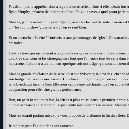
J'avais un petite appréhension a regarder cette série, même si elle m'était fortem
Ryan Murphy, créateur de la série nip/tuck. Et vous savez à quel point je détest
Mais là, je dois avouer que pour "glee", j'ai accroché tout de suite. Car on es
un "feel good show", une série où l'on se sent bien.
Et on accroche très vite à l'univers et aux personnages de "glee". On s'attache 
épisodes.
L'autre chose qui me retenait a regarder la série, c'est que c'est une série mus
choix de chansons et les chorégraphies font que l'on entre tout de suite dans le
l'on a tous fredonner à un moment, quelque soit notre âge, qui sont au coeur d
Mais la grande révélation de la série, c'est sue Sylvester, la prof des "cheerle
son budget partir à la concurrence. Cela faisait longtemps que l'on avait pas v
jane Lynch qui incarne Sue. Elle nous campe une méchante que l'on adore détes
compassion pour elle. Une grande performance.
Bon, un petit bémol toutefois, la série est plus réussi dans la première partie d
que les scénarios ne servent plus que d'alibi aux numéros musicaux. Mais ne
Mais un extrait parlant mieux, je vous propose de visionner la fin du pilote. Da
Je replace juste l'extrait dans son conteste.