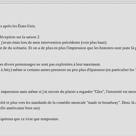
s après les États-Unis.
déception sur la saison 2.
j'avais émis lors de mon intervention précédente (voir plus haut).
t de du scénario. Et on a de plus en plus l'impression que les histoires sont juste là 
 les divers personnages ne sont pas exploitées à leur maximum.
 Arty) même si certains autres prennent un peu plus d'épaisseur (en particulier les 
tte impression mais même si j'ai encore du plaisir a regarder "Glee", l'intensité est moi
iété et plus vers les standards de la comédie musicale "made in broadway". Donc là
elle américaine bien sur).
Espérons que ce n'est que temporaire.