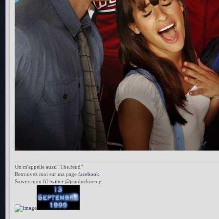
On m'appelle aussi "The.feud"
Retrouvez moi sur ma page
facebook
Suivez mon fil twitter @jeanluckoenig