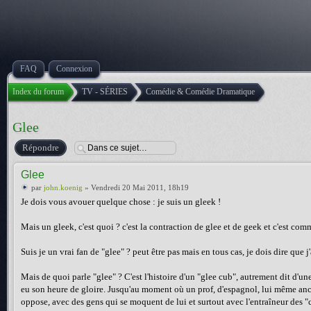
FAQ
Connexion
Index du forum
TV - SÉRIES
Comédie & Comédie Dramatique
Glee
Répondre
Glee
par
john.koenig
» Vendredi 20 Mai 2011, 18h19
Je dois vous avouer quelque chose : je suis un gleek !
Mais un gleek, c'est quoi ? c'est la contraction de glee et de geek et c'est com
Suis je un vrai fan de "glee" ? peut être pas mais en tous cas, je dois dire que j'a
Mais de quoi parle "glee" ? C'est l'histoire d'un "glee cub", autrement dit d'un
eu son heure de gloire. Jusqu'au moment où un prof, d'espagnol, lui même anci
oppose, avec des gens qui se moquent de lui et surtout avec l'entraîneur des "c