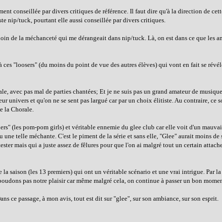
ent conseillée par divers critiques de référence. Il faut dire qu'à la direction de cett
e nip/tuck, pourtant elle aussi conseillée par divers critiques.
t loin de la méchanceté qui me dérangeait dans nip/tuck. Là, on est dans ce que les 
à ces "loosers" (du moins du point de vue des autres élèves) qui vont en fait se révéle
icale, avec pas mal de parties chantées; Et je ne suis pas un grand amateur de musique.
ur univers et qu'on ne se sent pas largué car par un choix élitiste. Au contraire, ce s
e la Chorale.
aders" (les pom-pom girls) et véritable ennemie du glee club car elle voit d'un mauvai
u une telle méchante. C'est le piment de la série et sans elle, "Glee" aurait moins d
ter mais qui a juste assez de fêlures pour que l'on ai malgré tout un certain attac
e la saison (les 13 premiers) qui ont un véritable scénario et une vrai intrigue. Par la
 boudons pas notre plaisir car même malgré cela, on continue à passer un bon momen
ns ce passage, à mon avis, tout est dit sur "glee", sur son ambiance, sur son esprit.