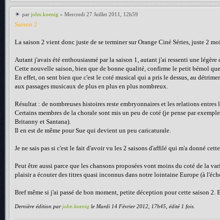
par
john.koenig
» Mercredi 27 Juillet 2011, 12h59
Saison 2
La saison 2 vient donc juste de se terminer sur Orange Ciné Séries, juste 2 moi
Autant j'avais été enthousiasmé par la saison 1, autant j'ai ressenti une légère 
Cette nouvelle saison, bien que de bonne qualité, confirme le petit bémol que 
En effet, on sent bien que c'est le coté musical qui a pris le dessus, au détrimen
aux passages musicaux de plus en plus en plus nombreux.
Résultat : de nombreuses histoires reste embryonnaires et les relations entres
Certains membres de la chorale sont mis un peu de coté (je pense par exemple à
Britanny et Santana).
Il en est de même pour Sue qui devient un peu caricaturale.
Je ne sais pas si c'est le fait d'avoir vu les 2 saisons d'affilé qui m'a donné ce
Peut être aussi parce que les chansons proposées vont moins du coté de la var
plaisir a écouter des titres quasi inconnus dans notre lointaine Europe (à l'éch
Bref même si j'ai passé de bon moment, petite déception pour cette saison 2. 
Dernière édition par
john.koenig
le Mardi 14 Février 2012, 17h45, édité 1 fois.