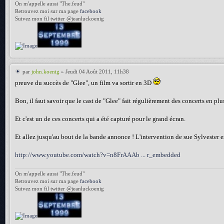
On m'appelle aussi "The.feud"
Retrouvez moi sur ma page
facebook
Suivez mon fil twitter @jeanluckoenig
par
john.koenig
» Jeudi 04 Août 2011, 11h38
preuve du succès de "Glee", un film va sortir en 3D
Bon, il faut savoir que le cast de "Glee" fait régulièrement des concerts en pl
Et c'est un de ces concerts qui a été capturé pour le grand écran.
Et allez jusqu'au bout de la bande annonce ! L'intervention de sue Sylvester e
http://www.youtube.com/watch?v=n8FrAAAb ... r_embedded
On m'appelle aussi "The.feud"
Retrouvez moi sur ma page
facebook
Suivez mon fil twitter @jeanluckoenig