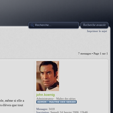
Recherche avancée
Imprimer le sujet
7 messages • Page
1
sur
1
john.koenig
Administrateur - Maître des séries
ble, même si elle a
s élèves que tout
Messages:
3418
Inscription:
Samedi 14 Janvier 2006, 15h46