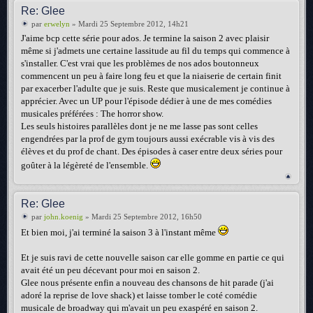
Re: Glee
par
erwelyn
» Mardi 25 Septembre 2012, 14h21
J'aime bcp cette série pour ados. Je termine la saison 2 avec plaisir
même si j'admets une certaine lassitude au fil du temps qui commence à
s'installer. C'est vrai que les problèmes de nos ados boutonneux
commencent un peu à faire long feu et que la niaiserie de certain finit
par exacerber l'adulte que je suis. Reste que musicalement je continue à
apprécier. Avec un UP pour l'épisode dédier à une de mes comédies
musicales préférées : The horror show.
Les seuls histoires parallèles dont je ne me lasse pas sont celles
engendrées par la prof de gym toujours aussi exécrable vis à vis des
élèves et du prof de chant. Des épisodes à caser entre deux séries pour
goûter à la légèreté de l'ensemble.
Re: Glee
par
john.koenig
» Mardi 25 Septembre 2012, 16h50
Et bien moi, j'ai terminé la saison 3 à l'instant même
Et je suis ravi de cette nouvelle saison car elle gomme en partie ce qui
avait été un peu décevant pour moi en saison 2.
Glee nous présente enfin a nouveau des chansons de hit parade (j'ai
adoré la reprise de love shack) et laisse tomber le coté comédie
musicale de broadway qui m'avait un peu exaspéré en saison 2.