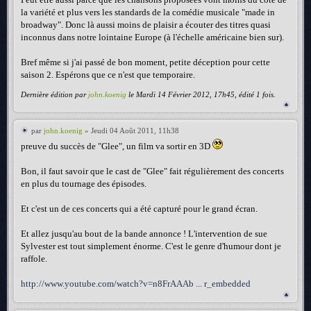
la variété et plus vers les standards de la comédie musicale "made in
broadway". Donc là aussi moins de plaisir a écouter des titres quasi
inconnus dans notre lointaine Europe (à l'échelle américaine bien sur).
Bref même si j'ai passé de bon moment, petite déception pour cette
saison 2. Espérons que ce n'est que temporaire.
Dernière édition par
john.koenig
le Mardi 14 Février 2012, 17h45, édité 1 fois.
par
john.koenig
» Jeudi 04 Août 2011, 11h38
preuve du succès de "Glee", un film va sortir en 3D
Bon, il faut savoir que le cast de "Glee" fait régulièrement des concerts
en plus du tournage des épisodes.
Et c'est un de ces concerts qui a été capturé pour le grand écran.
Et allez jusqu'au bout de la bande annonce ! L'intervention de sue
Sylvester est tout simplement énorme. C'est le genre d'humour dont je
raffole.
http://www.youtube.com/watch?v=n8FrAAAb ... r_embedded