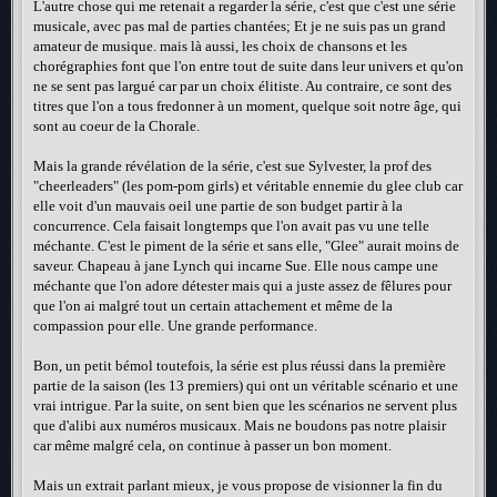
L'autre chose qui me retenait a regarder la série, c'est que c'est une série
musicale, avec pas mal de parties chantées; Et je ne suis pas un grand
amateur de musique. mais là aussi, les choix de chansons et les
chorégraphies font que l'on entre tout de suite dans leur univers et qu'on
ne se sent pas largué car par un choix élitiste. Au contraire, ce sont des
titres que l'on a tous fredonner à un moment, quelque soit notre âge, qui
sont au coeur de la Chorale.
Mais la grande révélation de la série, c'est sue Sylvester, la prof des
"cheerleaders" (les pom-pom girls) et véritable ennemie du glee club car
elle voit d'un mauvais oeil une partie de son budget partir à la
concurrence. Cela faisait longtemps que l'on avait pas vu une telle
méchante. C'est le piment de la série et sans elle, "Glee" aurait moins de
saveur. Chapeau à jane Lynch qui incarne Sue. Elle nous campe une
méchante que l'on adore détester mais qui a juste assez de fêlures pour
que l'on ai malgré tout un certain attachement et même de la
compassion pour elle. Une grande performance.
Bon, un petit bémol toutefois, la série est plus réussi dans la première
partie de la saison (les 13 premiers) qui ont un véritable scénario et une
vrai intrigue. Par la suite, on sent bien que les scénarios ne servent plus
que d'alibi aux numéros musicaux. Mais ne boudons pas notre plaisir
car même malgré cela, on continue à passer un bon moment.
Mais un extrait parlant mieux, je vous propose de visionner la fin du