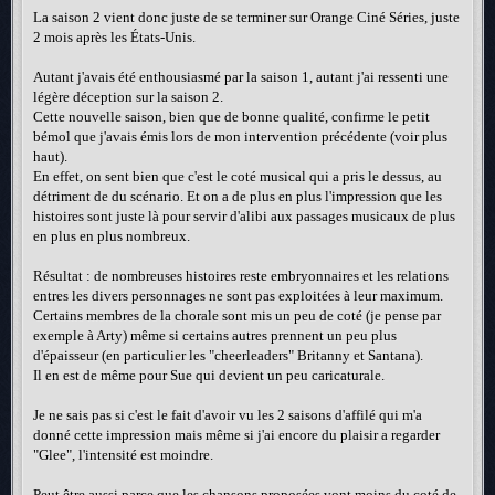
La saison 2 vient donc juste de se terminer sur Orange Ciné Séries, juste
2 mois après les États-Unis.
Autant j'avais été enthousiasmé par la saison 1, autant j'ai ressenti une
légère déception sur la saison 2.
Cette nouvelle saison, bien que de bonne qualité, confirme le petit
bémol que j'avais émis lors de mon intervention précédente (voir plus
haut).
En effet, on sent bien que c'est le coté musical qui a pris le dessus, au
détriment de du scénario. Et on a de plus en plus l'impression que les
histoires sont juste là pour servir d'alibi aux passages musicaux de plus
en plus en plus nombreux.
Résultat : de nombreuses histoires reste embryonnaires et les relations
entres les divers personnages ne sont pas exploitées à leur maximum.
Certains membres de la chorale sont mis un peu de coté (je pense par
exemple à Arty) même si certains autres prennent un peu plus
d'épaisseur (en particulier les "cheerleaders" Britanny et Santana).
Il en est de même pour Sue qui devient un peu caricaturale.
Je ne sais pas si c'est le fait d'avoir vu les 2 saisons d'affilé qui m'a
donné cette impression mais même si j'ai encore du plaisir a regarder
"Glee", l'intensité est moindre.
Peut être aussi parce que les chansons proposées vont moins du coté de