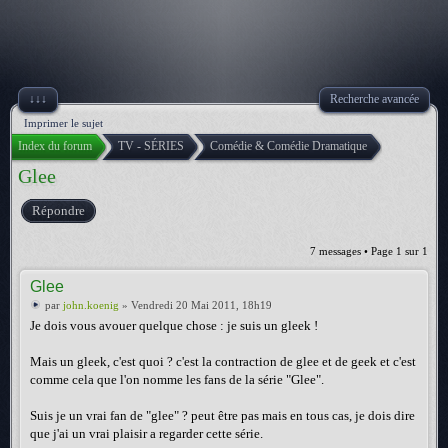
↓↓↓
Recherche avancée
Imprimer le sujet
Index du forum
TV - SÉRIES
Comédie & Comédie Dramatique
Glee
Répondre
7 messages • Page
1
sur
1
Glee
par
john.koenig
» Vendredi 20 Mai 2011, 18h19
Je dois vous avouer quelque chose : je suis un gleek !
Mais un gleek, c'est quoi ? c'est la contraction de glee et de geek et c'est
comme cela que l'on nomme les fans de la série "Glee".
Suis je un vrai fan de "glee" ? peut être pas mais en tous cas, je dois dire
que j'ai un vrai plaisir a regarder cette série.