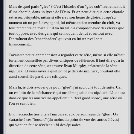
Mais de quoi parle "glee" ? C'est l'histoire d'un "glee cub", autrement dit
d'une chorale, dans un lycée de l'Ohio. Et on peut dire que cette chorale
est assez pitoyable, même si elle a eu son heure de gloire. Jusqu'au
moment où un prof, d'espagnol, lui même ancien membre du club, va
tout reprendre en main. Et il va lui falloir composer avec des élèves que
tout oppose, avec des gens qui se moquent de lui et surtout avec
l'entraîneur des "cheerleaders" qui voit en lui un rival coté
financement...
J'avais un petite appréhension a regarder cette série, même si elle m'était
fortement conseillée par divers critiques de référence. Il faut dire qu'à la
direction de cette série, on trouve Ryan Murphy, créateur de la série
nip/tuck. Et vous savez à quel point je déteste nip/tuck, pourtant elle
aussi conseillée par divers critiques.
Mais là, je dois avouer que pour "glee", j'ai accroché tout de suite. Car
on est loin de la méchanceté qui me dérangeait dans nip/tuck. Là, on est
dans ce que les américains appellent un "feel good show", une série où
l'on se sent bien.
Et on accroche très vite à l'univers et aux personnages de "glee". On
s'attache à ces "loosers" (du moins du point de vue des autres élèves)
qui vont en fait se révéler au fil des épisodes.