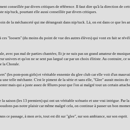
ent conseillée par divers critiques de référence. Il faut dire qu'à la direction de cett
e nip/tuck, pourtant elle aussi conseillée par divers critiques.
t loin de la méchanceté qui me dérangeait dans nip/tuck. Là, on est dans ce que les 
à ces "loosers" (du moins du point de vue des autres élèves) qui vont en fait se révéle
icale, avec pas mal de parties chantées; Et je ne suis pas un grand amateur de musique.
ur univers et qu'on ne se sent pas largué car par un choix élitiste. Au contraire, ce s
e la Chorale.
aders" (les pom-pom girls) et véritable ennemie du glee club car elle voit d'un mauvai
u une telle méchante. C'est le piment de la série et sans elle, "Glee" aurait moins d
ter mais qui a juste assez de fêlures pour que l'on ai malgré tout un certain attac
e la saison (les 13 premiers) qui ont un véritable scénario et une vrai intrigue. Par la
 boudons pas notre plaisir car même malgré cela, on continue à passer un bon momen
ns ce passage, à mon avis, tout est dit sur "glee", sur son ambiance, sur son esprit.