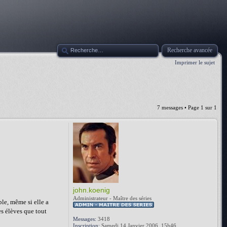
Recherche avancée
Imprimer le sujet
7 messages • Page
1
sur
1
john.koenig
Administrateur - Maître des séries
ble, même si elle a
s élèves que tout
Messages:
3418
Inscription:
Samedi 14 Janvier 2006, 15h46