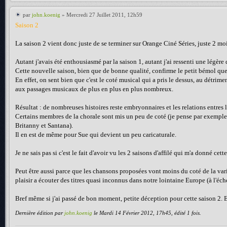
par
john.koenig
» Mercredi 27 Juillet 2011, 12h59
Saison 2
La saison 2 vient donc juste de se terminer sur Orange Ciné Séries, juste 2 moi
Autant j'avais été enthousiasmé par la saison 1, autant j'ai ressenti une légère 
Cette nouvelle saison, bien que de bonne qualité, confirme le petit bémol que 
En effet, on sent bien que c'est le coté musical qui a pris le dessus, au détrimen
aux passages musicaux de plus en plus en plus nombreux.
Résultat : de nombreuses histoires reste embryonnaires et les relations entres
Certains membres de la chorale sont mis un peu de coté (je pense par exemple à
Britanny et Santana).
Il en est de même pour Sue qui devient un peu caricaturale.
Je ne sais pas si c'est le fait d'avoir vu les 2 saisons d'affilé qui m'a donné ce
Peut être aussi parce que les chansons proposées vont moins du coté de la var
plaisir a écouter des titres quasi inconnus dans notre lointaine Europe (à l'éch
Bref même si j'ai passé de bon moment, petite déception pour cette saison 2. 
Dernière édition par
john.koenig
le Mardi 14 Février 2012, 17h45, édité 1 fois.