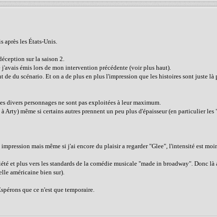
s après les États-Unis.
déception sur la saison 2.
j'avais émis lors de mon intervention précédente (voir plus haut).
t de du scénario. Et on a de plus en plus l'impression que les histoires sont juste là 
 les divers personnages ne sont pas exploitées à leur maximum.
 Arty) même si certains autres prennent un peu plus d'épaisseur (en particulier les 
tte impression mais même si j'ai encore du plaisir a regarder "Glee", l'intensité est moi
iété et plus vers les standards de la comédie musicale "made in broadway". Donc là
elle américaine bien sur).
Espérons que ce n'est que temporaire.