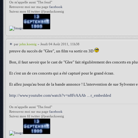
On m'appelle aussi "The.feud"
Retrouvez moi sur ma page
facebook
Suivez mon fil twitter @jeanluckoenig
par
john.koenig
» Jeudi 04 Août 2011, 11h38
preuve du succès de "Glee", un film va sortir en 3D
Bon, il faut savoir que le cast de "Glee" fait régulièrement des concerts en pl
Et c'est un de ces concerts qui a été capturé pour le grand écran.
Et allez jusqu'au bout de la bande annonce ! L'intervention de sue Sylvester e
http://www.youtube.com/watch?v=n8FrAAAb ... r_embedded
On m'appelle aussi "The.feud"
Retrouvez moi sur ma page
facebook
Suivez mon fil twitter @jeanluckoenig