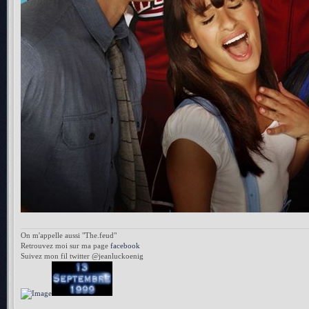
On m'appelle aussi "The.feud"
Retrouvez moi sur ma page
facebook
Suivez mon fil twitter @jeanluckoenig