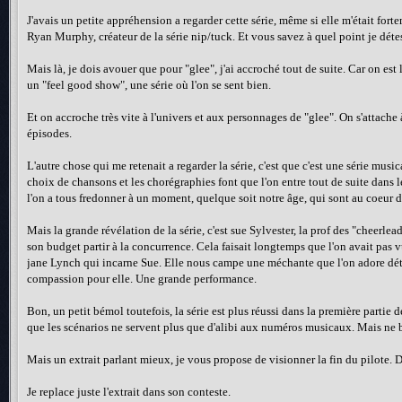
J'avais un petite appréhension a regarder cette série, même si elle m'était fortem
Ryan Murphy, créateur de la série nip/tuck. Et vous savez à quel point je détest
Mais là, je dois avouer que pour "glee", j'ai accroché tout de suite. Car on es
un "feel good show", une série où l'on se sent bien.
Et on accroche très vite à l'univers et aux personnages de "glee". On s'attache 
épisodes.
L'autre chose qui me retenait a regarder la série, c'est que c'est une série mus
choix de chansons et les chorégraphies font que l'on entre tout de suite dans le
l'on a tous fredonner à un moment, quelque soit notre âge, qui sont au coeur d
Mais la grande révélation de la série, c'est sue Sylvester, la prof des "cheerle
son budget partir à la concurrence. Cela faisait longtemps que l'on avait pas v
jane Lynch qui incarne Sue. Elle nous campe une méchante que l'on adore détes
compassion pour elle. Une grande performance.
Bon, un petit bémol toutefois, la série est plus réussi dans la première partie d
que les scénarios ne servent plus que d'alibi aux numéros musicaux. Mais ne
Mais un extrait parlant mieux, je vous propose de visionner la fin du pilote. Da
Je replace juste l'extrait dans son conteste.