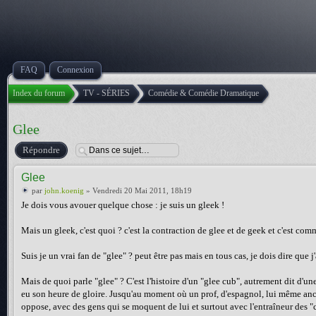
FAQ
Connexion
Index du forum
TV - SÉRIES
Comédie & Comédie Dramatique
Glee
Répondre
Glee
par
john.koenig
» Vendredi 20 Mai 2011, 18h19
Je dois vous avouer quelque chose : je suis un gleek !
Mais un gleek, c'est quoi ? c'est la contraction de glee et de geek et c'est com
Suis je un vrai fan de "glee" ? peut être pas mais en tous cas, je dois dire que j'a
Mais de quoi parle "glee" ? C'est l'histoire d'un "glee cub", autrement dit d'un
eu son heure de gloire. Jusqu'au moment où un prof, d'espagnol, lui même anci
oppose, avec des gens qui se moquent de lui et surtout avec l'entraîneur des "c