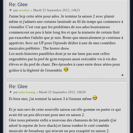
Re: Glee
par
erwelyn
» Mardi 25 Septembre 2012, 14h21
J'aime bcp cette série pour ados. Je termine la saison 2 avec plaisir
même si j'admets une certaine lassitude au fil du temps qui commence à
s'installer. C'est vrai que les problèmes de nos ados boutonneux
commencent un peu à faire long feu et que la niaiserie de certain finit
par exacerber l'adulte que je suis. Reste que musicalement je continue à
apprécier. Avec un UP pour l'épisode dédier à une de mes comédies
musicales préférées : The horror show.
Les seuls histoires parallèles dont je ne me lasse pas sont celles
engendrées par la prof de gym toujours aussi exécrable vis à vis des
élèves et du prof de chant. Des épisodes à caser entre deux séries pour
goûter à la légèreté de l'ensemble.
Re: Glee
par
john.koenig
» Mardi 25 Septembre 2012, 16h50
Et bien moi, j'ai terminé la saison 3 à l'instant même
Et je suis ravi de cette nouvelle saison car elle gomme en partie ce qui
avait été un peu décevant pour moi en saison 2.
Glee nous présente enfin a nouveau des chansons de hit parade (j'ai
adoré la reprise de love shack) et laisse tomber le coté comédie
musicale de broadway qui m'avait un peu exaspéré en saison 2.