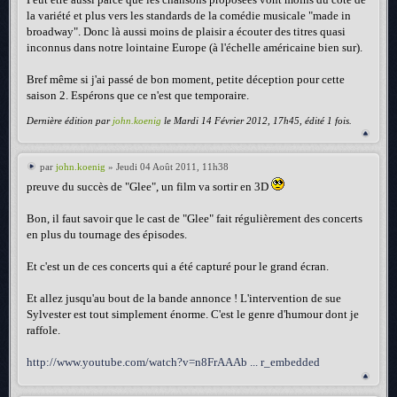
la variété et plus vers les standards de la comédie musicale "made in
broadway". Donc là aussi moins de plaisir a écouter des titres quasi
inconnus dans notre lointaine Europe (à l'échelle américaine bien sur).
Bref même si j'ai passé de bon moment, petite déception pour cette
saison 2. Espérons que ce n'est que temporaire.
Dernière édition par
john.koenig
le Mardi 14 Février 2012, 17h45, édité 1 fois.
par
john.koenig
» Jeudi 04 Août 2011, 11h38
preuve du succès de "Glee", un film va sortir en 3D
Bon, il faut savoir que le cast de "Glee" fait régulièrement des concerts
en plus du tournage des épisodes.
Et c'est un de ces concerts qui a été capturé pour le grand écran.
Et allez jusqu'au bout de la bande annonce ! L'intervention de sue
Sylvester est tout simplement énorme. C'est le genre d'humour dont je
raffole.
http://www.youtube.com/watch?v=n8FrAAAb ... r_embedded