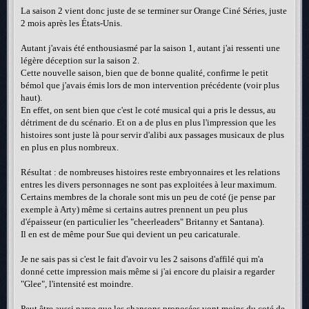
La saison 2 vient donc juste de se terminer sur Orange Ciné Séries, juste
2 mois après les États-Unis.
Autant j'avais été enthousiasmé par la saison 1, autant j'ai ressenti une
légère déception sur la saison 2.
Cette nouvelle saison, bien que de bonne qualité, confirme le petit
bémol que j'avais émis lors de mon intervention précédente (voir plus
haut).
En effet, on sent bien que c'est le coté musical qui a pris le dessus, au
détriment de du scénario. Et on a de plus en plus l'impression que les
histoires sont juste là pour servir d'alibi aux passages musicaux de plus
en plus en plus nombreux.
Résultat : de nombreuses histoires reste embryonnaires et les relations
entres les divers personnages ne sont pas exploitées à leur maximum.
Certains membres de la chorale sont mis un peu de coté (je pense par
exemple à Arty) même si certains autres prennent un peu plus
d'épaisseur (en particulier les "cheerleaders" Britanny et Santana).
Il en est de même pour Sue qui devient un peu caricaturale.
Je ne sais pas si c'est le fait d'avoir vu les 2 saisons d'affilé qui m'a
donné cette impression mais même si j'ai encore du plaisir a regarder
"Glee", l'intensité est moindre.
Peut être aussi parce que les chansons proposées vont moins du coté de