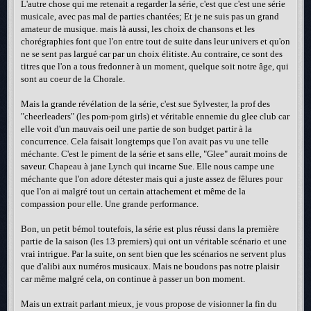
L'autre chose qui me retenait a regarder la série, c'est que c'est une série
musicale, avec pas mal de parties chantées; Et je ne suis pas un grand
amateur de musique. mais là aussi, les choix de chansons et les
chorégraphies font que l'on entre tout de suite dans leur univers et qu'on
ne se sent pas largué car par un choix élitiste. Au contraire, ce sont des
titres que l'on a tous fredonner à un moment, quelque soit notre âge, qui
sont au coeur de la Chorale.
Mais la grande révélation de la série, c'est sue Sylvester, la prof des
"cheerleaders" (les pom-pom girls) et véritable ennemie du glee club car
elle voit d'un mauvais oeil une partie de son budget partir à la
concurrence. Cela faisait longtemps que l'on avait pas vu une telle
méchante. C'est le piment de la série et sans elle, "Glee" aurait moins de
saveur. Chapeau à jane Lynch qui incarne Sue. Elle nous campe une
méchante que l'on adore détester mais qui a juste assez de fêlures pour
que l'on ai malgré tout un certain attachement et même de la
compassion pour elle. Une grande performance.
Bon, un petit bémol toutefois, la série est plus réussi dans la première
partie de la saison (les 13 premiers) qui ont un véritable scénario et une
vrai intrigue. Par la suite, on sent bien que les scénarios ne servent plus
que d'alibi aux numéros musicaux. Mais ne boudons pas notre plaisir
car même malgré cela, on continue à passer un bon moment.
Mais un extrait parlant mieux, je vous propose de visionner la fin du