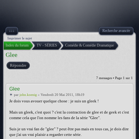
↓↓↓
Recherche avancée
Imprimer le sujet
Index du forum
TV - SÉRIES
Comédie & Comédie Dramatique
Glee
Répondre
7 messages • Page
1
sur
1
Glee
par
john.koenig
» Vendredi 20 Mai 2011, 18h19
Je dois vous avouer quelque chose : je suis un gleek !
Mais un gleek, c'est quoi ? c'est la contraction de glee et de geek et c'est
comme cela que l'on nomme les fans de la série "Glee".
Suis je un vrai fan de "glee" ? peut être pas mais en tous cas, je dois dire
que j'ai un vrai plaisir a regarder cette série.