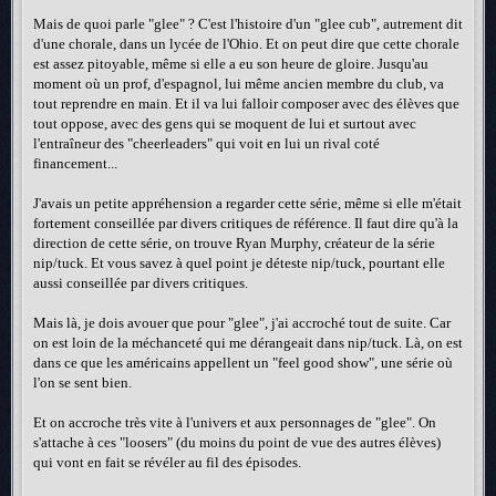
Mais de quoi parle "glee" ? C'est l'histoire d'un "glee cub", autrement dit
d'une chorale, dans un lycée de l'Ohio. Et on peut dire que cette chorale
est assez pitoyable, même si elle a eu son heure de gloire. Jusqu'au
moment où un prof, d'espagnol, lui même ancien membre du club, va
tout reprendre en main. Et il va lui falloir composer avec des élèves que
tout oppose, avec des gens qui se moquent de lui et surtout avec
l'entraîneur des "cheerleaders" qui voit en lui un rival coté
financement...
J'avais un petite appréhension a regarder cette série, même si elle m'était
fortement conseillée par divers critiques de référence. Il faut dire qu'à la
direction de cette série, on trouve Ryan Murphy, créateur de la série
nip/tuck. Et vous savez à quel point je déteste nip/tuck, pourtant elle
aussi conseillée par divers critiques.
Mais là, je dois avouer que pour "glee", j'ai accroché tout de suite. Car
on est loin de la méchanceté qui me dérangeait dans nip/tuck. Là, on est
dans ce que les américains appellent un "feel good show", une série où
l'on se sent bien.
Et on accroche très vite à l'univers et aux personnages de "glee". On
s'attache à ces "loosers" (du moins du point de vue des autres élèves)
qui vont en fait se révéler au fil des épisodes.