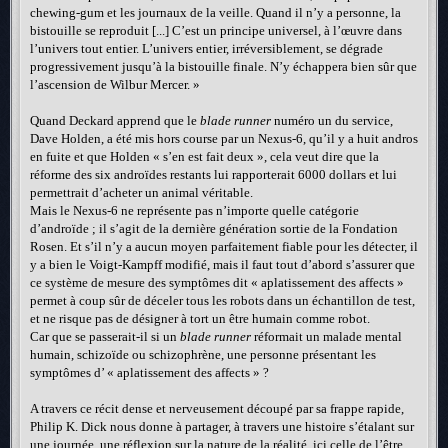
chewing-gum et les journaux de la veille. Quand il n’y a personne, la
bistouille se reproduit [...] C’est un principe universel, à l’œuvre dans
l’univers tout entier. L’univers entier, irréversiblement, se dégrade
progressivement jusqu’à la bistouille finale. N’y échappera bien sûr que
l’ascension de Wilbur Mercer. »
Quand Deckard apprend que le
blade runner
numéro un du service,
Dave Holden, a été mis hors course par un Nexus-6, qu’il y a huit andros
en fuite et que Holden « s’en est fait deux », cela veut dire que la
réforme des six androïdes restants lui rapporterait 6000 dollars et lui
permettrait d’acheter un animal véritable.
Mais le Nexus-6 ne représente pas n’importe quelle catégorie
d’androïde ; il s’agit de la dernière génération sortie de la Fondation
Rosen. Et s’il n’y a aucun moyen parfaitement fiable pour les détecter, il
y a bien le Voigt-Kampff modifié, mais il faut tout d’abord s’assurer que
ce système de mesure des symptômes dit « aplatissement des affects »
permet à coup sûr de déceler tous les robots dans un échantillon de test,
et ne risque pas de désigner à tort un être humain comme robot.
Car que se passerait-il si un
blade runner
réformait un malade mental
humain, schizoïde ou schizophrène, une personne présentant les
symptômes d’ « aplatissement des affects » ?
A travers ce récit dense et nerveusement découpé par sa frappe rapide,
Philip K. Dick nous donne à partager, à travers une histoire s’étalant sur
une journée, une réflexion sur la nature de la réalité, ici celle de l’être