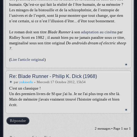
humain. Qu’est-ce qui fait la réalité de l’être humain, de sa mémoire ?
Les mirages de la bistouille et de la schizophrénie, de l’entropie de
l’univers et de l’esprit, sont là pour montrer que tout change, que rien
n’est certain, si ce n’est l’illusion d’être... d’être tout bonnement.
Le roman doit son titre
Blade Runner
à son
adaptation au cinéma
par
Ridley Scott en 1982 ; il aurait bien pu ne jamais paraître sous ce titre,
marginalisé sous son titre original
Do androids dream of electric sheep
?
.
(
Lire l'article original
)
Re: Blade Runner - Philip K. Dick (1968)
par
yukioerlo
» Mercredi 17 Octobre 2012, 15h54
C'est un classique !
Un des premiers livres de Sf que j'ai lu. Je ne l'ai plus trop en tête là.
Mais de mémoire j'avais vraiment trouvé l'histoire originale et bien
écrit.
Répondre
2 messages • Page
1
sur
1