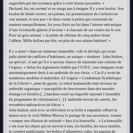
engendrés par des
normaux
grâce à cette foutue poussière. »
Deckard, lui, est
normal
et ne songe pas à émigrer. Il y a son boulot. Son
boulot de
blade runner
, ses primes, lui permettraient de s’acheter un
vrai animal, et non pas « le doux ersatz à pattes qui continuait de
ruminer tranquillement, les yeux fixés sur lui dans l’attente mécanique
d’une éventuelle gâterie d’avoine » à chacune de ses visites sur le toit.
Pour un gros animal, « la prime de réforme de cinq andros ferait
l’affaire. Mille dollars par tête, en plus de son salaire habituel. »
Il y a aussi « dans un immense immeuble, vide et décrépi, qui avait
jadis abrité des milliers d’habitants, un unique » résident : John Isidore,
un
spécial
; il sait qu’il n’a aucune chance de rejoindre une colonie de
l’espace. « Selon les règlements établis par l’O.N.U., tout émigrant avait
automatiquement droit à un androïde de son choix. » Car il y avait de
nombreux modèles d’androïdes. A l’origine « Combattant Synthétique
de la Liberté », arme de guerre, ce robot humanoïde était devenu un
androïde organique « susceptible de fonctionner dans des mondes
étranges et hostiles [...] machine-outil sur laquelle reposait l’ensemble
du programme de colonisation [...] L’androïde servait de carotte, les
retombées radioactives de bâton. »
John Isidore, seul avec sa télévision et sa boîte à empathie offrant la
fusion avec le vieil Wilbur Mercer, le partage de son ascension, venant
« rompre son illusion de solitude » face à la bistouille... « La bistouille,
c’est tous les objets qui ne servent à rien, les fouillis, les trucs inutiles,
le courrier publicitaire, les boîtes d’allumettes vides, les papiers de