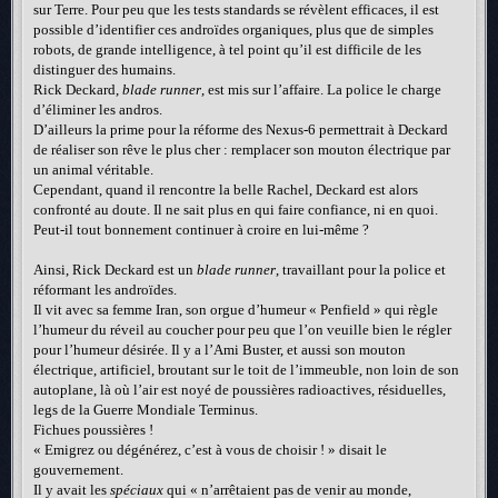
sur Terre. Pour peu que les tests standards se révèlent efficaces, il est
possible d’identifier ces androïdes organiques, plus que de simples
robots, de grande intelligence, à tel point qu’il est difficile de les
distinguer des humains.
Rick Deckard,
blade runner
, est mis sur l’affaire. La police le charge
d’éliminer les andros.
D’ailleurs la prime pour la réforme des Nexus-6 permettrait à Deckard
de réaliser son rêve le plus cher : remplacer son mouton électrique par
un animal véritable.
Cependant, quand il rencontre la belle Rachel, Deckard est alors
confronté au doute. Il ne sait plus en qui faire confiance, ni en quoi.
Peut-il tout bonnement continuer à croire en lui-même ?
Ainsi, Rick Deckard est un
blade runner
, travaillant pour la police et
réformant les androïdes.
Il vit avec sa femme Iran, son orgue d’humeur « Penfield » qui règle
l’humeur du réveil au coucher pour peu que l’on veuille bien le régler
pour l’humeur désirée. Il y a l’Ami Buster, et aussi son mouton
électrique, artificiel, broutant sur le toit de l’immeuble, non loin de son
autoplane, là où l’air est noyé de poussières radioactives, résiduelles,
legs de la Guerre Mondiale Terminus.
Fichues poussières !
« Emigrez ou dégénérez, c’est à vous de choisir ! » disait le
gouvernement.
Il y avait les
spéciaux
qui « n’arrêtaient pas de venir au monde,