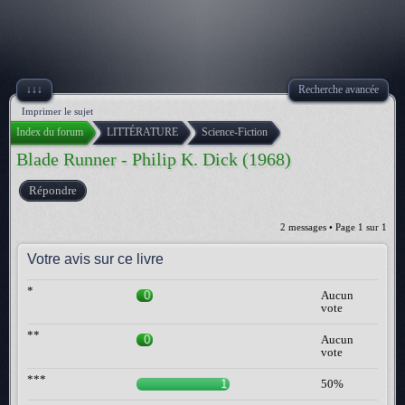
↓↓↓
Recherche avancée
Imprimer le sujet
Index du forum
LITTÉRATURE
Science-Fiction
Blade Runner - Philip K. Dick (1968)
Répondre
2 messages • Page
1
sur
1
Votre avis sur ce livre
*
0
Aucun
vote
**
0
Aucun
vote
***
1
50%