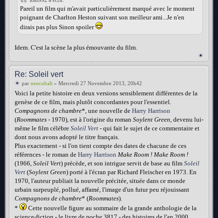
Pareil un film qui m'avait particulièrement marqué avec le moment
poignant de Charlton Heston suivant son meilleur ami...Je n'en
dirais pas plus Sinon spoiler
Idem. C'est la scène la plus émouvante du film.
Re: Soleil vert
par
neocobalt
» Mercredi 27 Novembre 2013, 20h42
Voici la petite histoire en deux versions sensiblement différentes de la
genèse de ce film, mais plutôt concordantes pour l'essentiel.
Compagnons de chambre
*, une nouvelle de
Harry Harrison
(
Roommates
- 1970), est à l'origine du roman
Soylent Green
, devenu lui-
même le film célébre
Soleil Vert
- qui fait le sujet de ce commentaire et
dont nous avons adopté le titre français.
Plus exactement - si l'on tient compte des dates de chacune de ces
références - le roman de
Harry Harrison
Make Room ! Make Room !
(1966,
Soleil Vert
) précède, et son intrigue servit de base au film
Soleil
Vert
(
Soylent Green
) porté à l'écran par Richard Fleischer en 1973. En
1970, l'auteur publiait la nouvelle précitée, située dans ce monde
urbain surpeuplé, pollué, affamé, l'image d'un futur peu réjouissant
Compagnons de chambre
* (
Roommates
).
*
Cette nouvelle figure au sommaire de la grande anthologie de la
science-fiction - le livre de poche 3817 - des histoires de l'an 2000,