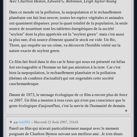
Avec Charlton Heston, Edward G. Robinson, Leigh Taylor-Young
Dans ce monde où la pollution, la surpopulation et le rechauffement
planétaire ont fait leur oeuvre, toutes les espèce végétales et animales
ont quasiment disparues. pour la quasi totalité de la population, la seule
source de nourriture sont les tablettes énergériques de la société
"soylent" dont la plus appréciée est la "soylent green". mais c'est aussi
la plus rare, d'où source d'émeute quand le stock est vide. Un flic,
Thorn, qui enquête sur un crime, va découvrir l'horrible vérité sur la
nature exacte de soylent green.
Ce film fait froid dans le dos car le futur qui nous est présenté est hélas
fort envisageable si l'homme ne fait pas attention à la terre. Car c'est
bien la surpopulation, le rechauffement planétaire et la pollution
(thémes oh combien d'actualité) qui ont engendrés cette société
cauchemardesque.
Datant de 1973, le message écologique de ce film a encore plus de force
en 2007. Un film a montrer à tous ceux qui n'ont pas conscience que le
geste écologique d'aujourd'hui, c'est la survie de l'humanité de demain.
par
lolo992
» Mercredi 22 Août 2007, 21h16
Pareil un film qui m'avait particulièrement marqué avec le moment
poignant de Charlton Heston suivant son meilleur ami...Je n'en dirais