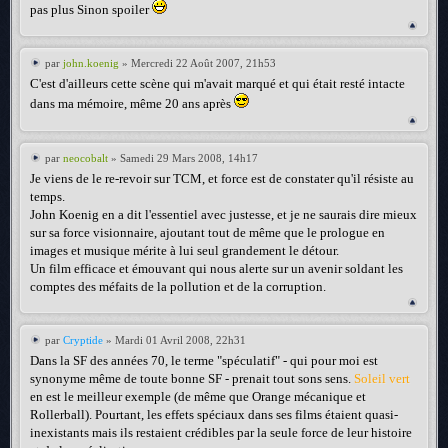
pas plus Sinon spoiler
par
john.koenig
» Mercredi 22 Août 2007, 21h53
C'est d'ailleurs cette scène qui m'avait marqué et qui était resté intacte
dans ma mémoire, même 20 ans après
par
neocobalt
» Samedi 29 Mars 2008, 14h17
Je viens de le re-revoir sur TCM, et force est de constater qu'il résiste au
temps.
John Koenig en a dit l'essentiel avec justesse, et je ne saurais dire mieux
sur sa force visionnaire, ajoutant tout de même que le prologue en
images et musique mérite à lui seul grandement le détour.
Un film efficace et émouvant qui nous alerte sur un avenir soldant les
comptes des méfaits de la pollution et de la corruption.
par
Cryptide
» Mardi 01 Avril 2008, 22h31
Dans la SF des années 70, le terme "spéculatif" - qui pour moi est
synonyme même de toute bonne SF - prenait tout sons sens.
Soleil vert
en est le meilleur exemple (de même que Orange mécanique et
Rollerball). Pourtant, les effets spéciaux dans ses films étaient quasi-
inexistants mais ils restaient crédibles par la seule force de leur histoire