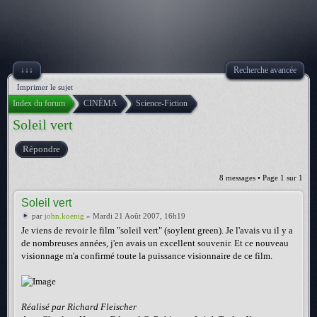
↓↓↓
Recherche avancée
Imprimer le sujet
Index du forum
CINÉMA
Science-Fiction
Soleil vert
Répondre
8 messages • Page
1
sur
1
Soleil vert
par
john.koenig
» Mardi 21 Août 2007, 16h19
Je viens de revoir le film "soleil vert" (soylent green). Je l'avais vu il y a
de nombreuses années, j'en avais un excellent souvenir. Et ce nouveau
visionnage m'a confirmé toute la puissance visionnaire de ce film.
Réalisé par Richard Fleischer