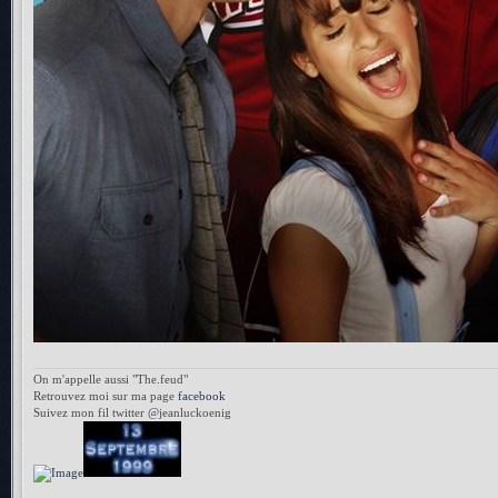
On m'appelle aussi "The.feud"
Retrouvez moi sur ma page
facebook
Suivez mon fil twitter @jeanluckoenig