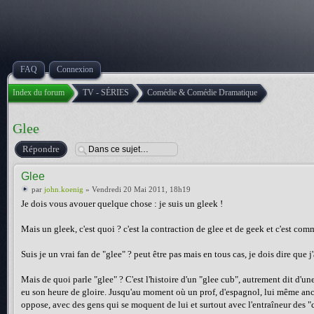
FAQ
Connexion
Index du forum
TV - SÉRIES
Comédie & Comédie Dramatique
Glee
Répondre
Glee
par
john.koenig
» Vendredi 20 Mai 2011, 18h19
Je dois vous avouer quelque chose : je suis un gleek !
Mais un gleek, c'est quoi ? c'est la contraction de glee et de geek et c'est com
Suis je un vrai fan de "glee" ? peut être pas mais en tous cas, je dois dire que j'a
Mais de quoi parle "glee" ? C'est l'histoire d'un "glee cub", autrement dit d'un
eu son heure de gloire. Jusqu'au moment où un prof, d'espagnol, lui même anci
oppose, avec des gens qui se moquent de lui et surtout avec l'entraîneur des "c