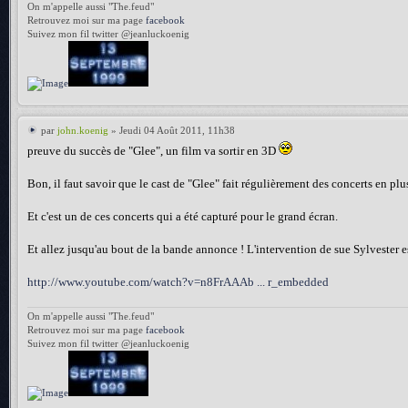
On m'appelle aussi "The.feud"
Retrouvez moi sur ma page
facebook
Suivez mon fil twitter @jeanluckoenig
par
john.koenig
» Jeudi 04 Août 2011, 11h38
preuve du succès de "Glee", un film va sortir en 3D
Bon, il faut savoir que le cast de "Glee" fait régulièrement des concerts en pl
Et c'est un de ces concerts qui a été capturé pour le grand écran.
Et allez jusqu'au bout de la bande annonce ! L'intervention de sue Sylvester e
http://www.youtube.com/watch?v=n8FrAAAb ... r_embedded
On m'appelle aussi "The.feud"
Retrouvez moi sur ma page
facebook
Suivez mon fil twitter @jeanluckoenig