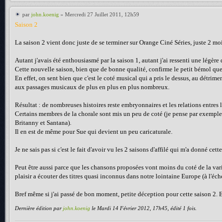
par
john.koenig
» Mercredi 27 Juillet 2011, 12h59
Saison 2
La saison 2 vient donc juste de se terminer sur Orange Ciné Séries, juste 2 moi
Autant j'avais été enthousiasmé par la saison 1, autant j'ai ressenti une légère 
Cette nouvelle saison, bien que de bonne qualité, confirme le petit bémol que 
En effet, on sent bien que c'est le coté musical qui a pris le dessus, au détrimen
aux passages musicaux de plus en plus en plus nombreux.
Résultat : de nombreuses histoires reste embryonnaires et les relations entres
Certains membres de la chorale sont mis un peu de coté (je pense par exemple à
Britanny et Santana).
Il en est de même pour Sue qui devient un peu caricaturale.
Je ne sais pas si c'est le fait d'avoir vu les 2 saisons d'affilé qui m'a donné ce
Peut être aussi parce que les chansons proposées vont moins du coté de la var
plaisir a écouter des titres quasi inconnus dans notre lointaine Europe (à l'éch
Bref même si j'ai passé de bon moment, petite déception pour cette saison 2. 
Dernière édition par
john.koenig
le Mardi 14 Février 2012, 17h45, édité 1 fois.