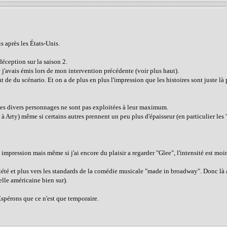
s après les États-Unis.
déception sur la saison 2.
j'avais émis lors de mon intervention précédente (voir plus haut).
t de du scénario. Et on a de plus en plus l'impression que les histoires sont juste là 
 les divers personnages ne sont pas exploitées à leur maximum.
 Arty) même si certains autres prennent un peu plus d'épaisseur (en particulier les 
tte impression mais même si j'ai encore du plaisir a regarder "Glee", l'intensité est moi
iété et plus vers les standards de la comédie musicale "made in broadway". Donc là
elle américaine bien sur).
Espérons que ce n'est que temporaire.