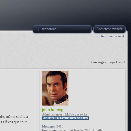
Recherche avancée
Imprimer le sujet
7 messages • Page
1
sur
1
john.koenig
Administrateur - Maître des séries
ble, même si elle a
s élèves que tout
Messages:
3418
Inscription:
Samedi 14 Janvier 2006, 15h46