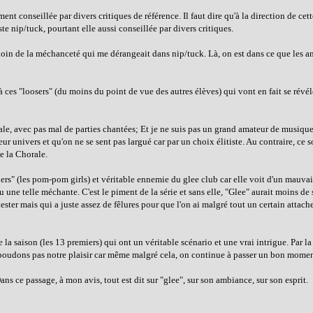
ent conseillée par divers critiques de référence. Il faut dire qu'à la direction de cett
e nip/tuck, pourtant elle aussi conseillée par divers critiques.
t loin de la méchanceté qui me dérangeait dans nip/tuck. Là, on est dans ce que les 
à ces "loosers" (du moins du point de vue des autres élèves) qui vont en fait se révéle
icale, avec pas mal de parties chantées; Et je ne suis pas un grand amateur de musique.
ur univers et qu'on ne se sent pas largué car par un choix élitiste. Au contraire, ce s
e la Chorale.
aders" (les pom-pom girls) et véritable ennemie du glee club car elle voit d'un mauvai
u une telle méchante. C'est le piment de la série et sans elle, "Glee" aurait moins d
ter mais qui a juste assez de fêlures pour que l'on ai malgré tout un certain attac
e la saison (les 13 premiers) qui ont un véritable scénario et une vrai intrigue. Par la
 boudons pas notre plaisir car même malgré cela, on continue à passer un bon momen
ns ce passage, à mon avis, tout est dit sur "glee", sur son ambiance, sur son esprit.