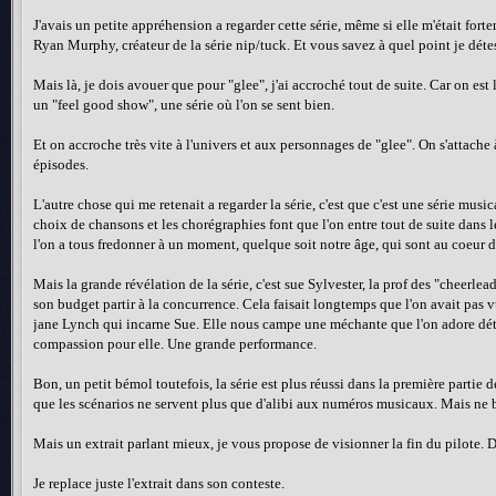
J'avais un petite appréhension a regarder cette série, même si elle m'était fortem
Ryan Murphy, créateur de la série nip/tuck. Et vous savez à quel point je détest
Mais là, je dois avouer que pour "glee", j'ai accroché tout de suite. Car on es
un "feel good show", une série où l'on se sent bien.
Et on accroche très vite à l'univers et aux personnages de "glee". On s'attache 
épisodes.
L'autre chose qui me retenait a regarder la série, c'est que c'est une série mus
choix de chansons et les chorégraphies font que l'on entre tout de suite dans le
l'on a tous fredonner à un moment, quelque soit notre âge, qui sont au coeur d
Mais la grande révélation de la série, c'est sue Sylvester, la prof des "cheerle
son budget partir à la concurrence. Cela faisait longtemps que l'on avait pas v
jane Lynch qui incarne Sue. Elle nous campe une méchante que l'on adore détes
compassion pour elle. Une grande performance.
Bon, un petit bémol toutefois, la série est plus réussi dans la première partie d
que les scénarios ne servent plus que d'alibi aux numéros musicaux. Mais ne
Mais un extrait parlant mieux, je vous propose de visionner la fin du pilote. Da
Je replace juste l'extrait dans son conteste.