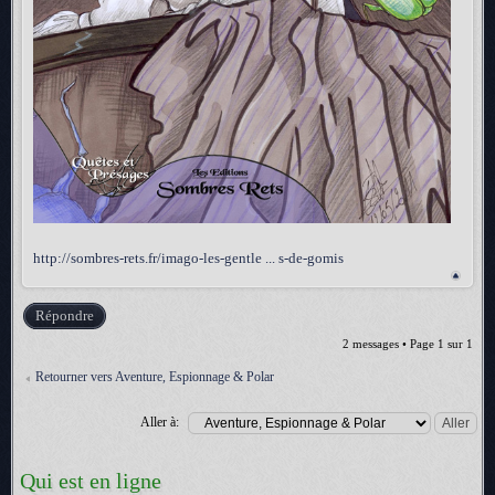
http://sombres-rets.fr/imago-les-gentle ... s-de-gomis
Répondre
2 messages • Page
1
sur
1
Retourner vers Aventure, Espionnage & Polar
Aller à:
Qui est en ligne