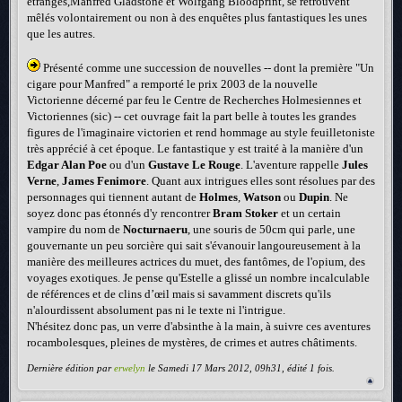
étranges,Manfred Gladstone et Wolfgang Bloodprint, se retrouvent
mêlés volontairement ou non à des enquêtes plus fantastiques les unes
que les autres.
Présenté comme une succession de nouvelles -- dont la première "Un
cigare pour Manfred" a remporté le prix 2003 de la nouvelle
Victorienne décerné par feu le Centre de Recherches Holmesiennes et
Victoriennes (sic) -- cet ouvrage fait la part belle à toutes les grandes
figures de l'imaginaire victorien et rend hommage au style feuilletoniste
très apprécié à cet époque. Le fantastique y est traité à la manière d'un
Edgar Alan Poe
ou d'un
Gustave Le Rouge
. L'aventure rappelle
Jules
Verne
,
James Fenimore
. Quant aux intrigues elles sont résolues par des
personnages qui tiennent autant de
Holmes
,
Watson
ou
Dupin
. Ne
soyez donc pas étonnés d'y rencontrer
Bram Stoker
et un certain
vampire du nom de
Nocturnaeru
, une souris de 50cm qui parle, une
gouvernante un peu sorcière qui sait s'évanouir langoureusement à la
manière des meilleures actrices du muet, des fantômes, de l'opium, des
voyages exotiques. Je pense qu'Estelle a glissé un nombre incalculable
de références et de clins d’œil mais si savamment discrets qu'ils
n'alourdissent absolument pas ni le texte ni l'intrigue.
N'hésitez donc pas, un verre d'absinthe à la main, à suivre ces aventures
rocambolesques, pleines de mystères, de crimes et autres châtiments.
Dernière édition par
erwelyn
le Samedi 17 Mars 2012, 09h31, édité 1 fois.