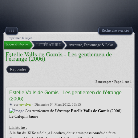
↓↓↓
Recherche avancée
Imprimer le sujet
Index du forum
LITTÉRATURE
Aventure, Espionnage & Polar
Estelle Valls de Gomis - Les gentlemen de
l'étrange (2006)
Répondre
2 messages • Page
1
sur
1
Estelle Valls de Gomis - Les gentlemen de l'étrange
(2006)
par
erwelyn
» Dimanche 04 Mars 2012, 08h15
Les gentlemen de l'étrange
Estelle Valls de Gomis
(2006)
Le Calepin Jaune
L'histoire :
A la fin du XIXe siècle, à Londres, deux amis passionnés de faits